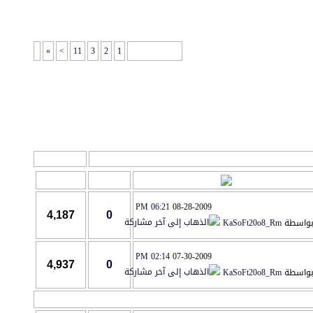
»
>
11
3
2
1
صفحة 1 من 14
أدوات المنتدى
آخر مشاركة
مشاركات
المشاهدات
06:21 PM
08-28-2009
4,187
0
واسطة
KaSoFt20o8_Rm
02:14 PM
07-30-2009
4,937
0
واسطة
KaSoFt20o8_Rm