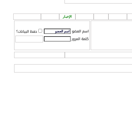
لمشاركة اصدقائك!
إعلانـات
قروب
الطقس
الإخبـار
P A ! n
مـركز تـحميل
اسم العضو
حفظ البيانات؟
كلمة المرور
التعليمـــات
التقويم