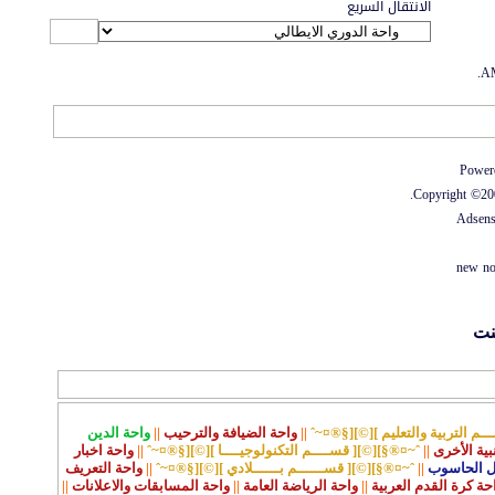
الانتقال السريع
.
الاتصال بنا
-
منتديات الواحة
-
الأرشيف
-
مصمم الستايل
-
آليكسا
Power
Copyright ©2000
Adsen
new no
نت
ـم التربية والتعليم ][©][§®¤~ˆ
||
واحة الضيافة والترحيب
||
واحة الدين
نبية الأخرى
||
ˆ~¤®§][©][ قســــم التكنولوجيــــا ][©][§®¤~ˆ
||
واحة اخبار
ل الحاسوب
||
ˆ~¤®§][©][ قســــــم بــــــلادي ][©][§®¤~ˆ
||
واحة التعريف
حة كرة القدم العربية
||
واحة الرياضة العامة
||
واحة المسابقات والاعلانات
||