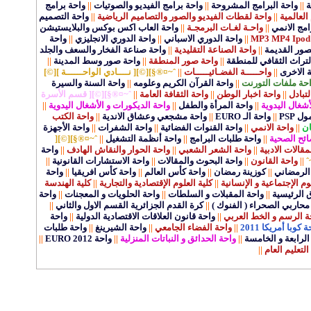
ة
||
واحة البرامج المشروحة
||
واحة برامج الفيديو والصوتيات
||
واحة برامج
العالمية
||
واحة لقطات الفيديو والصور والتصاميم الرياضية
||
واحة التصميم
مج الانمي
||
واحـة لغـات البرمجـة
||
واحة العاب اكس بوكس والبلايستيشن
||
واحة الدوري الاسباني
||
واحة الدوري الانجليزي
||
واحة
قصور القديمة
||
واحة الصناعة التقليدية
||
واحة صناعة الفخار والسعف والجلد
لتراث الثقافي للمنطقة
||
واحة صور المنطقة
||
واحة صور وسط المدينة
||
ة الاخرى
||
واحـــــة الفضـائيـــــات
||
ˆ~¤®§][©][ نــــادي الواحــــــة ][©]
حة ملفات التورنت
||
واحة القرآن الكريم وعلومه
||
واحة السنة والسيرة
لتبادل
||
واحة اخبار الوطن
||
واحة الثقافة العامة
||
ˆ~¤®§][©][ قسم الأسرة
أشغال اليدوية
||
واحة المرأة والطفل
||
واحة الديكورات و الأشغال اليدوية
||
 PSP
||
واحة الـ EURO
||
واحة مشجعي وعشاق الاندية
||
واحة الكتب
ان
||
واحة الانمي
||
واحة القنوات الفضائية
||
واحة الشفرات
||
واحة الأجهزة
ائح الصحية
||
واحة طلبات البرامج
||
واحة أنظمة التشغيل
||
ˆ~¤®§][©][
الات الادبية
||
واحة الشعر الشعبي
||
واحة الحوار والنقاش الهادف
||
واحة
ˆ
||
واحة القانون
||
واحة البحوث والمقالات
||
واحة الاستشارات القانونية
||
الرمضاني
||
كوزينة رمضان
||
واحة كأس العالم
||
واحة كأس افريقيا
||
واحة
وم الإجتماعية و الإنسانية
||
كلية العلوم الإقتصادية والتجارية
||
كلية الهندسة
ق الرئيسية
||
واحة المقبلات و السلطات
||
واحة الحلويات و المعجنات
||
واحة
محاربي الصحراء ( الفنوك )
||
كرة القدم الجزائرية القسم الاول والثاني
||
ة الرسم و الخط العربي
||
واحة قانون العلاقات الاقتصادية الدولية
||
واحة
 كوبا أمريكا 2011
||
واحة الفضاء الجامعي
||
واحة الشيرينغ
||
واحة طلبات
لرابعة و الخامسة
||
واحة الحدائق و النباتات المنزلية
||
واحة EURO 2012
||
التعليم العام
||