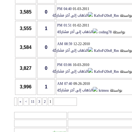
04:40 PM
01-03-2011
3,585
0
واسطة
KaSoFt20o8_Rm
01:51 PM
01-02-2011
3,555
1
بواسطة
coding78
08:59 AM
12-22-2010
3,584
0
واسطة
KaSoFt20o8_Rm
03:06 PM
10-03-2010
3,827
0
واسطة
KaSoFt20o8_Rm
07:40 AM
09-26-2010
3,996
1
بواسطة
krimou
»
>
11
3
2
1
صفحة 1 من 14
المراقبين
المراقبين : 1