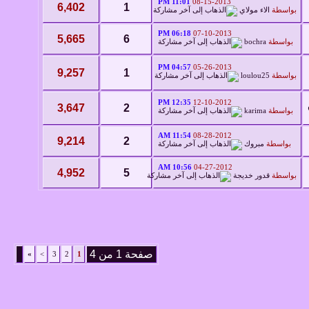
11:01 PM
08-15-2013
6,402
1
بواسطة
الاء مولاي
06:18 PM
07-10-2013
5,665
6
بواسطة
bochra
04:57 PM
05-26-2013
9,257
1
بواسطة
loulou25
12:35 PM
12-10-2012
3,647
2
بواسطة
karima
11:54 AM
08-28-2012
9,214
2
بواسطة
مبروك
10:56 AM
04-27-2012
4,952
5
بواسطة
قدور خديجة
صفحة 1 من 4
»
>
3
2
1