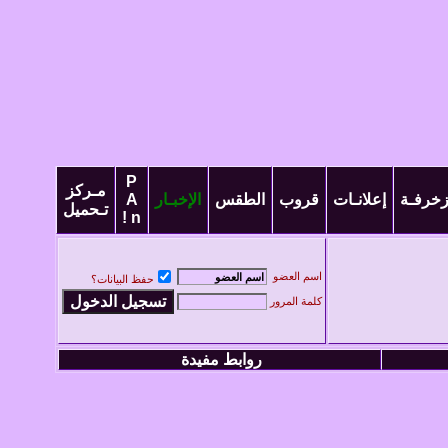
P
مـركز
زخرفـة
إعلانـات
قروب
الطقس
الإخبـار
A
تـحميل
! n
اسم العضو
حفظ البيانات؟
كلمة المرور
روابط مفيدة