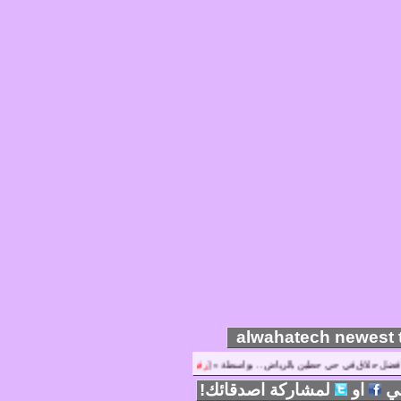
حلاق في حي حطين بالرياض .. بواسطة » [
رفيق الحناوي
]
الفرنسية 8 غربا قناة قديمه .. بواسطة » [
ي
او
لمشاركة اصدقائك!