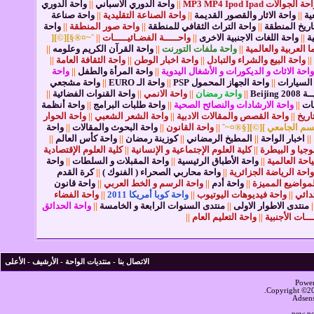
ة الجوالات MP3 MP4 Ipod Ipad
||
واحة الدوري الاسباني
||
واحة الدوري
ية
||
واحة الاثار والقصور القديمة
||
واحة الصناعة التقليدية
||
واحة صناعة
اريخ المنطقة
||
واحة التراث الثقافي للمنطقة
||
واحة صور المنطقة
||
واحة
ة
||
واحة اللغات الاجنبية الاخرى
||
واحـــــة الفضـائيـــــات
||
ˆ~¤®§][©][
 العربية والعالمية
||
واحة ملفات التورنت
||
واحة القرآن الكريم وعلومه
||
||
واحة البيع والشراء والتبادل
||
واحة اخبار الوطن
||
واحة الثقافة العامة
||
واحة الاثاث و الديكورات و الأشغال اليدوية
||
واحة المرأة والطفل
||
واحة
السيارات
||
واحة الجهاز المحمول PSP
||
واحة الـ EURO
||
واحة مشجعي
Beiji
||
واحة رمضان
||
واحة الانمي
||
واحة القنوات الفضائية
||
ات
||
واحة الارشادات والنصائح الصحية
||
واحة طلبات البرامج
||
واحة أنظمة
اريخ
||
واحة القصص والمقالات الادبية
||
واحة الشعر الشعبي
||
واحة الحوار
سم الجامعي ][©][§®¤~ˆ
||
واحة القانون
||
واحة البحوث والمقالات
||
واحة
||
اخبار الواحة
||
المطبخ الرمضاني
||
كوزينة رمضان
||
واحة كأس العالم
||
وجيا و البيطرة
||
كلية العلوم الإجتماعية و الإنسانية
||
كلية العلوم الإقتصادية
احة العالمية
||
واحة الأطباق الرئيسية
||
واحة المقبلات و السلطات
||
واحة
واحة الرياضة الجزائرية
||
واحة محاربي الصحراء ( الفنوك )
||
كرة القدم
لمواضيع المميزة
||
واحة أدم
||
واحة الرسم و الخط العربي
||
واحة قانون
تدائي
||
واحة فيديوهات اليوتيوب
||
واحة كوبا أمريكا 2011
||
واحة الفضاء
|
منتدى الاطوار الاولى
||
منتدى السنوات الرابعة و الخامسة
||
واحة الحدائق
ـــات الأجنبية
||
واحة التعليم العام
||
الاتصال بنا
-
منتديات الواحة
-
الأرشيف
-
الأعلى
Power
Copyright ©200
Adsen
new no