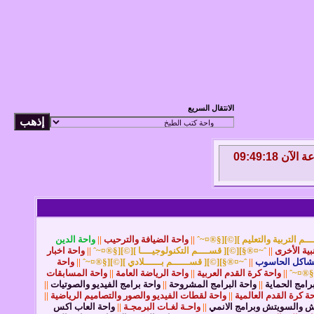
الانتقال السريع
الأحد 9 من أغسطس 2026 , الساعة الآن 09:49:18
ـم التربية والتعليم ][©][§®¤~ˆ
||
واحة الضيافة والترحيب
||
واحة الدين
نبية الأخرى
||
ˆ~¤®§][©][ قســــم التكنولوجيــــا ][©][§®¤~ˆ
||
واحة اخبار
مشاكل الحاسوب
||
ˆ~¤®§][©][ قســــــم بــــــلادي ][©][§®¤~ˆ
||
واحة
[§®¤~ˆ
||
واحة كرة القدم العربية
||
واحة الرياضة العامة
||
واحة المسابقات
رامج الحماية
||
واحة البرامج المشروحة
||
واحة برامج الفيديو والصوتيات
||
ة كرة القدم العالمية
||
واحة لقطات الفيديو والصور والتصاميم الرياضية
||
اش والسويتش وبرامج الانمي
||
واحـة لغـات البرمجـة
||
واحة العاب اكس