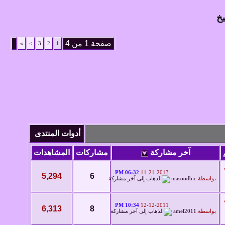
بخ
صفحة 1 من 4
»
>
3
2
1
أدوات المنتدى
آخر مشاركة
مشاركات
المشاهدات
06:32 PM
11-21-2013
5,294
6
بواسطة
masoodbic
10:34 PM
12-12-2011
6,313
8
بواسطة
amel2011