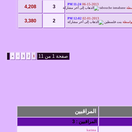
11:24 PM
06-15-2013
4,208
3
سطة
tabouche ismahane
12:02 PM
02-01-2013
3,380
2
واسطة
بنت فلسطين
صفحة 1 من 11
»
>
3
2
1
المراقبين
المراقبين : 3
karima