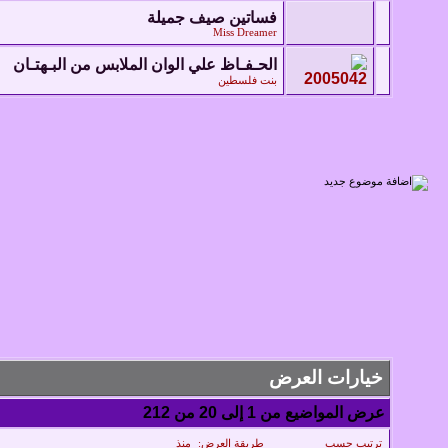
فساتين صيف جميلة
Miss Dreamer
الحـفـاظ علي الوان الملابس من البـهتـان
بنت فلسطين
خيارات العرض
عرض المواضيع من 1 إلى 20 من 212
ترتيب حسب
طريقة العرض:
منذ