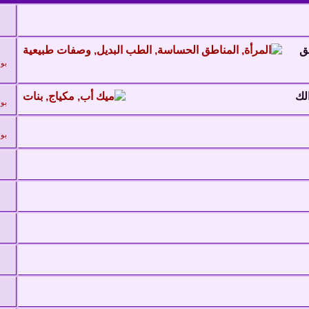
طق
بو
لك
بو
بو