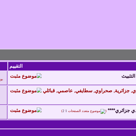
التقييم
التثبيث
بو
ي جزائري****
‏
)
2
1
(