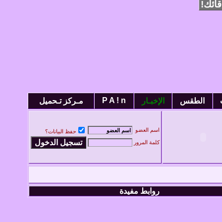
ائك!
P A ! n
الطقس
الإخبـار
مـركز تـحميل
اسم العضو
حفظ البيانات؟
كلمة المرور
روابط مفيدة