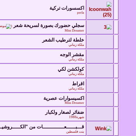
اكسسورات تركية
perla
سجلي حضورك بصورة لسريحة شعر
‏
(
Miss Dreamer
خلطة لترطيب الشعر
ملكة زماني
مقشر الوجه
ملكة زماني
كولكشن لكي
ملكة زماني
اقراط
ملكة زماني
اكسيسوارات عصرية
Miss Dreamer
ضفائر لصغار ولكبار
شهرة1988
قـــبــــــعــــــــــــــات من "الكـــــروشيــ
بنت فلسطين