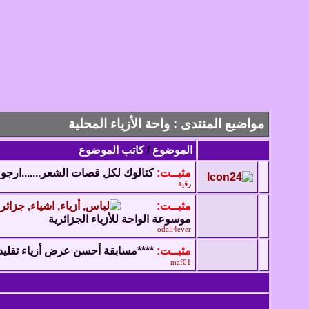
مواضيع المنتدى
: واحة الأزياء المحلية
الموضوع
/
كاتب الموضوع
مثبــت:
كتالوك لكل قصات الشعر.......ارجو 
رقية
مثبــت:
موسوعة الواحة للأزياء الجزائرية
odali4ever
مثبــت:
****مسابقة أحسن عرض أزياء تقليد
maf01