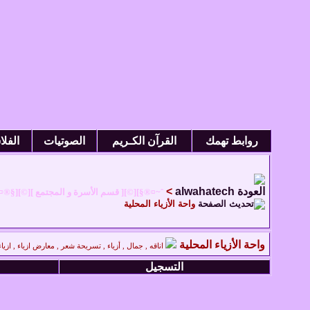
روابط تهمك
القرآن الكـريم
الصوتيات
الفل
>
alwahatech
ˆ~¤®§][©][ قسم الأسرة و المجتمع ][©][§®¤
واحة الأزياء المحلية
واحة الأزياء المحلية
اناقه , جمال , أزياء , تسريحة شعر , معارض ازياء , از
التسجيل