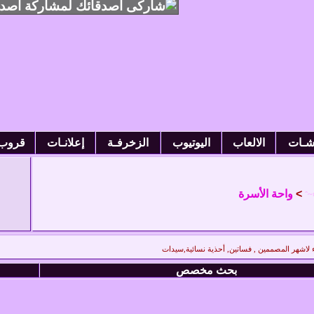
لمشاركة اصدق
اشـات
الالعاب
اليوتيوب
الزخرفـة
إعلانـات
قروب
>
واحة الأسرة
~ˆ
ياء لاشهر المصممين , فساتين, أحذية نسائية,سيدات
بحث مخصص