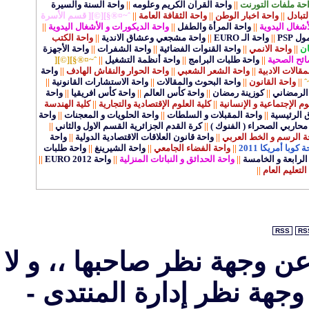
حة ملفات التورنت
||
واحة القرآن الكريم وعلومه
||
واحة السنة والسيرة
لتبادل
||
واحة اخبار الوطن
||
واحة الثقافة العامة
||
ˆ~¤®§][©][ قسم الأسرة
أشغال اليدوية
||
واحة المرأة والطفل
||
واحة الديكورات و الأشغال اليدوية
||
 PSP
||
واحة الـ EURO
||
واحة مشجعي وعشاق الاندية
||
واحة الكتب
ان
||
واحة الانمي
||
واحة القنوات الفضائية
||
واحة الشفرات
||
واحة الأجهزة
ائح الصحية
||
واحة طلبات البرامج
||
واحة أنظمة التشغيل
||
ˆ~¤®§][©][
الات الادبية
||
واحة الشعر الشعبي
||
واحة الحوار والنقاش الهادف
||
واحة
ˆ
||
واحة القانون
||
واحة البحوث والمقالات
||
واحة الاستشارات القانونية
||
الرمضاني
||
كوزينة رمضان
||
واحة كأس العالم
||
واحة كأس افريقيا
||
واحة
وم الإجتماعية و الإنسانية
||
كلية العلوم الإقتصادية والتجارية
||
كلية الهندسة
ق الرئيسية
||
واحة المقبلات و السلطات
||
واحة الحلويات و المعجنات
||
واحة
محاربي الصحراء ( الفنوك )
||
كرة القدم الجزائرية القسم الاول والثاني
||
ة الرسم و الخط العربي
||
واحة قانون العلاقات الاقتصادية الدولية
||
واحة
 كوبا أمريكا 2011
||
واحة الفضاء الجامعي
||
واحة الشيرينغ
||
واحة طلبات
لرابعة و الخامسة
||
واحة الحدائق و النباتات المنزلية
||
واحة EURO 2012
||
التعليم العام
||
RSS
RS
عن وجهة نظر صاحبها ،، و لا
جهة نظر إدارة المنتدى -