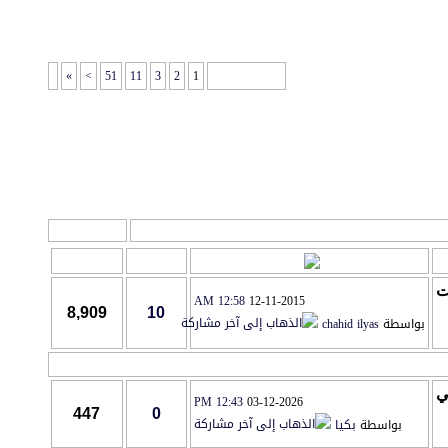
»
>
51
11
3
2
1
صفحة 1 من 83
أدوات المنتدى
يم
آخر مشاركة
مشاركات
المشاهدات
12:58 AM
12-11-2015
8,909
10
بواسطة
chahid ilyas
12:43 PM
03-12-2026
447
0
بواسطة
بكيا