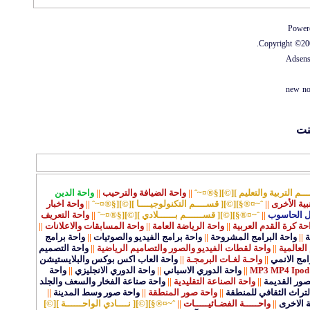
Power
Copyright ©2000
Adsen
new no
نت
ـم التربية والتعليم ][©][§®¤~ˆ
||
واحة الضيافة والترحيب
||
واحة الدين
نبية الأخرى
||
ˆ~¤®§][©][ قســــم التكنولوجيــــا ][©][§®¤~ˆ
||
واحة اخبار
ل الحاسوب
||
ˆ~¤®§][©][ قســــــم بــــــلادي ][©][§®¤~ˆ
||
واحة التعريف
حة كرة القدم العربية
||
واحة الرياضة العامة
||
واحة المسابقات والاعلانات
||
ة
||
واحة البرامج المشروحة
||
واحة برامج الفيديو والصوتيات
||
واحة برامج
العالمية
||
واحة لقطات الفيديو والصور والتصاميم الرياضية
||
واحة التصميم
مج الانمي
||
واحـة لغـات البرمجـة
||
واحة العاب اكس بوكس والبلايستيشن
||
واحة الدوري الاسباني
||
واحة الدوري الانجليزي
||
واحة
قصور القديمة
||
واحة الصناعة التقليدية
||
واحة صناعة الفخار والسعف والجلد
لتراث الثقافي للمنطقة
||
واحة صور المنطقة
||
واحة صور وسط المدينة
||
ة الاخرى
||
واحـــــة الفضـائيـــــات
||
ˆ~¤®§][©][ نــــادي الواحــــــة ][©]