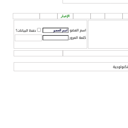
لمشاركة اصدقائك!
ة
إعلانـات
قروب
الطقس
الإخبـار
P A ! n
مـركز تـحميل
اسم العضو
حفظ البيانات؟
كلمة المرور
التعليمـــات
التقويم
تكنولوجية