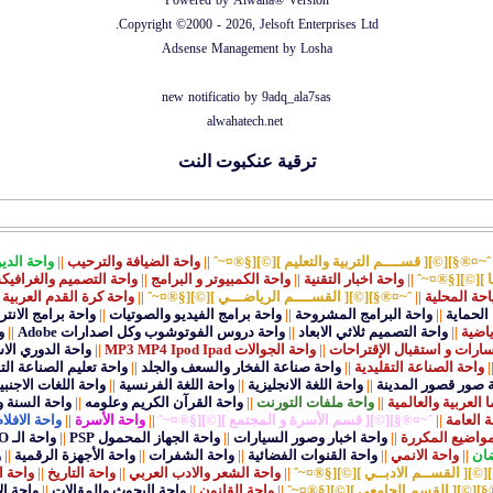
Powered by Alwaha® Version
Copyright ©2000 - 2026, Jelsoft Enterprises Ltd.
Adsense Management by
Losha
new notificatio by
9adq_ala7sas
alwahatech.net
ترقية عنكبوت النت
أقسام المنتدى
ˆ~¤®§][©][ قســــم التربية والتعليم ][©][§®¤~ˆ
||
واحة الضيافة والترحيب
||
واحة الدي
ا ][©][§®¤~ˆ
||
واحة اخبار التقنية
||
واحة الكمبيوتر و البرامج
||
واحة التصميم والغرافي
احة المحلية
||
ˆ~¤®§][©][ القســــم الرياضـــي ][©][§®¤~ˆ
||
واحة كرة القدم العربية
الحماية
||
واحة البرامج المشروحة
||
واحة برامج الفيديو والصوتيات
||
واحة برامج الانت
ياضية
||
واحة التصميم ثلاثي الابعاد
||
واحة دروس الفوتوشوب وكل اصدارات Adobe
||
و
ارات و استقبال الإقتراحات
||
واحة الجوالات MP3 MP4 Ipod Ipad
||
واحة الدوري الا
|
واحة الصناعة التقليدية
||
واحة صناعة الفخار والسعف والجلد
||
واحة تعليم الصناعة الت
 صور قصور المدينة
||
واحة اللغة الانجليزية
||
واحة اللغة الفرنسية
||
واحة اللغات الاجنبي
 العربية والعالمية
||
واحة ملفات التورنت
||
واحة القرآن الكريم وعلومه
||
واحة السنة و
ة العامة
||
ˆ~¤®§][©][ قسم الأسرة و المجتمع ][©][§®¤~ˆ
||
واحة الأسرة
||
واحة الافلام
مواضيع المكررة
||
واحة اخبار وصور السيارات
||
واحة الجهاز المحمول PSP
||
واحة الـ EURO
ان
||
واحة الانمي
||
واحة القنوات الفضائية
||
واحة الشفرات
||
واحة الأجهزة الرقمية
||
و
[©][ القســم الادبــي ][©][§®¤~ˆ
||
واحة الشعر والادب العربي
||
واحة التاريخ
||
واحة ا
§][©][ القسم الجامعي ][©][§®¤~ˆ
||
واحة القانون
||
واحة البحوث والمقالات
||
واحة ال