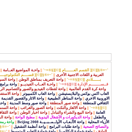
ˆ~¤®§][©][ القسم العـــــــام ][©][§®¤~ˆ
||
واحـة المواضيع العــامة
||
العربية و اللغات الاجنبية الأخرى
||
ˆ~¤®§][©][ قســــم التكنولوجيــــ
بــــــلادي ][©][§®¤~ˆ
||
واحة التعريف بمناطق الوطن
||
واحة السي
قــســــــــم الإدارة ][©][§®¤~ˆ
||
واحـة العــاب الفيديــو
||
واحة برامج 
واحة كرة القدم العالمية
||
واحة لقطات الفيديو والصور والتصاميم الر
العاب اكس بوكس والبلايستيشن
||
واحة العاب الكمبيوتر
||
واحة الاستفس
الاوروبية الاخري
||
واحة المناظر الطبيعية
||
واحة الاثار والقصور القديمة
|
الثقافي للمنطقة
||
واحة صور المنطقة
||
واحة صور وسط المدينة
||
واحة
[©][§®¤~ˆ
||
واحة الالغاز والنكت
||
واحة الصور والغرائب
||
واحة السنما
العامة
||
واحة البيع والشراء والتبادل
||
واحة اخبار الوطن
||
واحة الثقاف
والطفل
||
واحة الديكورات و الأشغال اليدوية
||
مطبخ الواحة
||
واحة ال
الأزياء المحلية
||
واحة الألـعـاب الأولــمــبــيــة Beijing 2008
||
واحة رمض
والنصائح الصحية
||
واحة طلبات البرامج
||
واحة أنظمة التشغيل
||
ˆ~¤®§]
الهادف
||
واحة شهادة البكالوريا
||
واحة شهادة التعليم المتوسط
||
ˆ~¤®