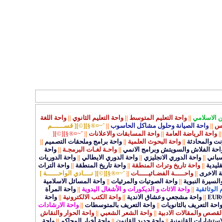
ن الاسلامي
||
واحة التعليم المتوسط
||
واحة التعليم الثانوي
||
واحة اللغة
كس
||
واحة الصيانة وحلول مشاكل الحاسوب
||
ˆ~¤®§][©][ قســــــم
||
واحة الرياضة العامة
||
واحة المسابقات والاعلانات
||
ˆ~¤®§][©][
رنت والمحادثة
||
واحة البحوث العلمية
||
واحة برامج وملحقات التصميم
||
احة الفلاش والسويتش وبرامج الانمي
||
واحـة لغـات البرمجـة
||
واحة
سباني
||
واحة الدوري الانجليزي
||
واحة الدوري الايطالي
||
واحة الدوريات
قليدية
||
واحة تاريخ وتراث المنطقة
||
واحة تاريخ المنطقة
||
واحة التراث
ة الاخرى
||
واحـــــة الفضـائيـــــات
||
ˆ~¤®§][©][ نــــادي الواحــــــة ]
السيرة النبوية
||
واحة الصوتيات والمرئيات
||
واحة المسائل الاسلامية
 الوثائقية
||
واحة الاثاث و الديكورات و الأشغال اليدوية
||
واحة المرأة
||
واحة مشجعي وعشاق الاندية
||
واحة الكتب الالكترونية
||
واحة
احة التعريف بالثانويات
||
واحة التعريف بالمتوسطات
||
واحة الارشادات
لقصص والمقالات الادبية
||
واحة الشعر الشعبي
||
واحة الحوار والنقاش
استشارات القانونية
||
واحة جديد القانون
||
واحة أخبار المحاكم
||
واحة