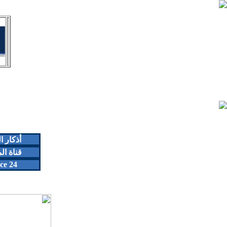
أذكار 
قناة ال
ce 24