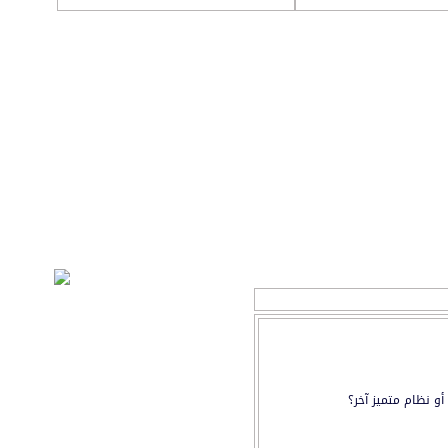
ات
التقويم
و نظام متميز آخر؟