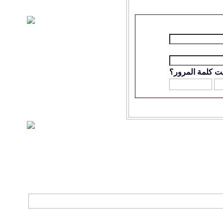
ت كلمة المرور؟
الاتصال بنا
-
منتديات الواحة
-
الأرشيف
-
مصمم الستايل
-
آليكسا