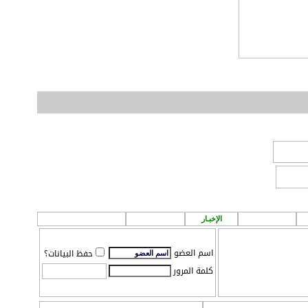
الطقس
الإخبـار
P A ! n
مـركز تـحميل
اسم العضو
حفظ البيانات؟
كلمة المرور