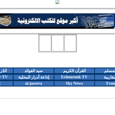
المسلم
القرآن الكريم
صيد الفوائد
الدُر
r TV
Echourouk TV
مغاربية
إذاعة أدرار المحلية
C
al-jazeera
Sky News
Fran