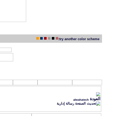
try another color scheme:
جديد مواضيع 
روابط تهمك
القرآن الكـريم
الصوتيات
الفلا
alwahatech
رسالة إدارية