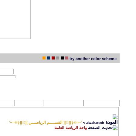
try another color scheme:
جديد مواضيع 
روابط تهمك
القرآن الكـريم
الصوتيات
الفل
ˆ~¤®§][©][ القســــم الرياضـــي ][©][§®¤~ˆ
>
alwahatech
واحة الرياضة العامة