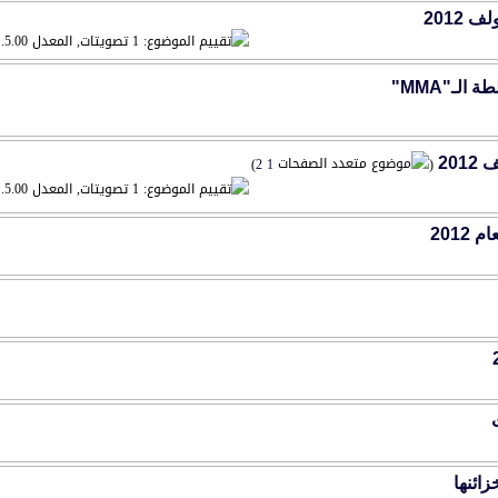
)
2
1
(
20
‏
201
زائنها