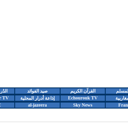
المسلم
القرآن الكريم
صيد الفوائد
الدُر
r TV
Echourouk TV
مغاربية
إذاعة أدرار المحلية
C
al-jazeera
Sky News
Fran