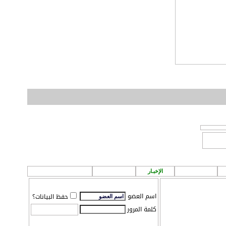
الطقس
الإخبـار
P A ! n
مـركز تـحميل
اسم العضو
حفظ البيانات؟
كلمة المرور