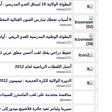
البطولة الولائية 16 لسباق العدو المدرسي - أولف 2012
slimane2222
9 أسباب تجعلك تمارس الفنون القتالية المختلطة الـ"MMA"
samiysina
البطولة الوطنية المدرسية للعدو الريفي - أولف 12
slimane2222
حفيظ دراجي يفتك لقب أحسن معلق عربي لعام 2
slimane2222
أجمل اللقطات الرياضية لعام 2012
slimane2222
الدورة الولائية للكرة الحديدية - تيميمون 2012
slimane2222
منافسة محتدمة على لقب الماسترز للسيدات
ghoumari
سيرينا وليامز تعيد جائزة فلاشينغ ميدوز إلى خ