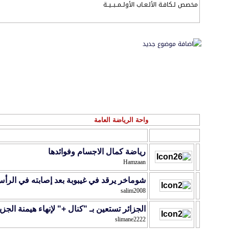
مخصص لـكافـة الألـعـاب الأولــمــبــيــة
مواضيع المنتدى
:
واحة الرياضة العامة
الموضوع
/
كاتب الموضوع
رياضة كمال الاجسام وفوائدها
Hamzaan
شوماخر يرقد في غيبوبة بعد إصابته في الرأ
salim2008
الجزائر تستعين بـ "كنال +" لإنهاء هيمنة الجزي
slimane2222