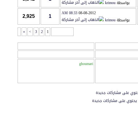
بواسطة
krimou
08:33 AM
08-08-2012
2,925
1
بواسطة
krimou
»
>
3
2
1
صفحة 1 من 8
المراقبين
المراقبين : 1
ghoumari
توي على مشاركات جديدة
يحتوي على مشاركات جديدة