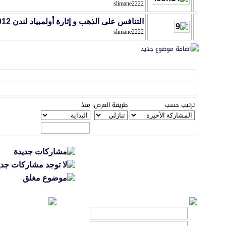
slimane2222
التنافس على الذهب و إثارة أولمبياد لندن 2012
slimane2222
خيارات العرض
عرض المواضيع من 1 إلى 20 من 143
ترتيب حسب
طريقة العرض:
منذ
تعليمات المشاركة