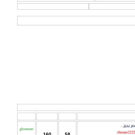
ات
التقويم
آخر مشاركة
المواضيع
المشاركات
المراقبين
 يجيز...
ghoumari
slimane222
160
58