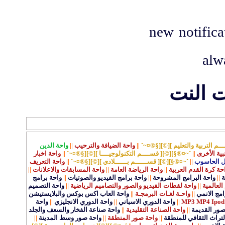
new notific
alw
ت النت
ـم التربية والتعليم ][©][§®¤~ˆ
||
واحة الضيافة والترحيب
||
واحة الدين
نبية الأخرى
||
ˆ~¤®§][©][ قســــم التكنولوجيــــا ][©][§®¤~ˆ
||
واحة اخبار
ل الحاسوب
||
ˆ~¤®§][©][ قســــــم بــــــلادي ][©][§®¤~ˆ
||
واحة التعريف
حة كرة القدم العربية
||
واحة الرياضة العامة
||
واحة المسابقات والاعلانات
||
ة
||
واحة البرامج المشروحة
||
واحة برامج الفيديو والصوتيات
||
واحة برامج
العالمية
||
واحة لقطات الفيديو والصور والتصاميم الرياضية
||
واحة التصميم
مج الانمي
||
واحـة لغـات البرمجـة
||
واحة العاب اكس بوكس والبلايستيشن
||
واحة الدوري الاسباني
||
واحة الدوري الانجليزي
||
واحة
قصور القديمة
||
واحة الصناعة التقليدية
||
واحة صناعة الفخار والسعف والجلد
لتراث الثقافي للمنطقة
||
واحة صور المنطقة
||
واحة صور وسط المدينة
||