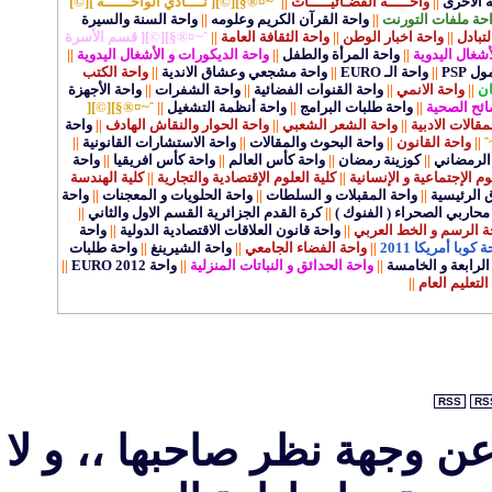
ة الاخرى
||
واحـــــة الفضـائيـــــات
||
ˆ~¤®§][©][ نــــادي الواحــــــة ][©]
حة ملفات التورنت
||
واحة القرآن الكريم وعلومه
||
واحة السنة والسيرة
لتبادل
||
واحة اخبار الوطن
||
واحة الثقافة العامة
||
ˆ~¤®§][©][ قسم الأسرة
أشغال اليدوية
||
واحة المرأة والطفل
||
واحة الديكورات و الأشغال اليدوية
||
 PSP
||
واحة الـ EURO
||
واحة مشجعي وعشاق الاندية
||
واحة الكتب
ان
||
واحة الانمي
||
واحة القنوات الفضائية
||
واحة الشفرات
||
واحة الأجهزة
ائح الصحية
||
واحة طلبات البرامج
||
واحة أنظمة التشغيل
||
ˆ~¤®§][©][
الات الادبية
||
واحة الشعر الشعبي
||
واحة الحوار والنقاش الهادف
||
واحة
ˆ
||
واحة القانون
||
واحة البحوث والمقالات
||
واحة الاستشارات القانونية
||
الرمضاني
||
كوزينة رمضان
||
واحة كأس العالم
||
واحة كأس افريقيا
||
واحة
وم الإجتماعية و الإنسانية
||
كلية العلوم الإقتصادية والتجارية
||
كلية الهندسة
ق الرئيسية
||
واحة المقبلات و السلطات
||
واحة الحلويات و المعجنات
||
واحة
محاربي الصحراء ( الفنوك )
||
كرة القدم الجزائرية القسم الاول والثاني
||
ة الرسم و الخط العربي
||
واحة قانون العلاقات الاقتصادية الدولية
||
واحة
 كوبا أمريكا 2011
||
واحة الفضاء الجامعي
||
واحة الشيرينغ
||
واحة طلبات
لرابعة و الخامسة
||
واحة الحدائق و النباتات المنزلية
||
واحة EURO 2012
||
التعليم العام
||
RSS
RS
عن وجهة نظر صاحبها ،، و لا