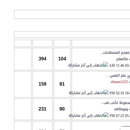
آخر مشاركة
المواضيع
المشاركات
المراقبين
معجم المصطلحات...
طالبعلم
394
104
11:46 AM
03-
 علم النفس ...
slimane2222
159
81
02:19 PM
10-
جموعة لكتب طب...
adelhagag
231
90
07:23 PM
05-
ــــــــ...