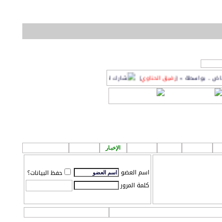
رفيق الحناوي
]
أفضل حلاق في حي حط
او
لمشاركة اصدقائك!
ة
إعلانـات
قروب
الطقس
الإخبـار
P A ! n
مـركز تـحميل
اسم العضو
حفظ البيانات؟
كلمة المرور
التعليمـــات
التقويم