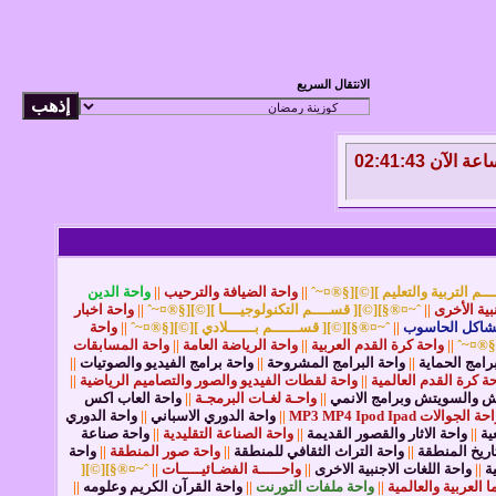
الانتقال السريع
السبت 8 من أغسطس 2026 , الساعة الآن 02:41:43
ـم التربية والتعليم ][©][§®¤~ˆ
||
واحة الضيافة والترحيب
||
واحة الدين
نبية الأخرى
||
ˆ~¤®§][©][ قســــم التكنولوجيــــا ][©][§®¤~ˆ
||
واحة اخبار
مشاكل الحاسوب
||
ˆ~¤®§][©][ قســــــم بــــــلادي ][©][§®¤~ˆ
||
واحة
[§®¤~ˆ
||
واحة كرة القدم العربية
||
واحة الرياضة العامة
||
واحة المسابقات
رامج الحماية
||
واحة البرامج المشروحة
||
واحة برامج الفيديو والصوتيات
||
ة كرة القدم العالمية
||
واحة لقطات الفيديو والصور والتصاميم الرياضية
||
اش والسويتش وبرامج الانمي
||
واحـة لغـات البرمجـة
||
واحة العاب اكس
ة الجوالات MP3 MP4 Ipod Ipad
||
واحة الدوري الاسباني
||
واحة الدوري
ية
||
واحة الاثار والقصور القديمة
||
واحة الصناعة التقليدية
||
واحة صناعة
اريخ المنطقة
||
واحة التراث الثقافي للمنطقة
||
واحة صور المنطقة
||
واحة
ة
||
واحة اللغات الاجنبية الاخرى
||
واحـــــة الفضـائيـــــات
||
ˆ~¤®§][©][
 العربية والعالمية
||
واحة ملفات التورنت
||
واحة القرآن الكريم وعلومه
||