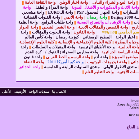
||
واحة البيع والشراء والتبادل
||
واحة اخبار الوطن
||
واحة الثقافة العامة
||
واحة الاثاث و الديكورات و الأشغال اليدوية
||
واحة المرأة والطفل
||
واحة
السيارات
||
واحة الجهاز المحمول PSP
||
واحة الـ EURO
||
واحة مشجعي
Beiji
||
واحة رمضان
||
واحة الانمي
||
واحة القنوات الفضائية
||
ات
||
واحة الارشادات والنصائح الصحية
||
واحة طلبات البرامج
||
واحة أنظمة
اريخ
||
واحة القصص والمقالات الادبية
||
واحة الشعر الشعبي
||
واحة الحوار
سم الجامعي ][©][§®¤~ˆ
||
واحة القانون
||
واحة البحوث والمقالات
||
واحة
||
اخبار الواحة
||
المطبخ الرمضاني
||
كوزينة رمضان
||
واحة كأس العالم
||
وجيا و البيطرة
||
كلية العلوم الإجتماعية و الإنسانية
||
كلية العلوم الإقتصادية
احة العالمية
||
واحة الأطباق الرئيسية
||
واحة المقبلات و السلطات
||
واحة
واحة الرياضة الجزائرية
||
واحة محاربي الصحراء ( الفنوك )
||
كرة القدم
لمواضيع المميزة
||
واحة أدم
||
واحة الرسم و الخط العربي
||
واحة قانون
تدائي
||
واحة فيديوهات اليوتيوب
||
واحة كوبا أمريكا 2011
||
واحة الفضاء
|
منتدى الاطوار الاولى
||
منتدى السنوات الرابعة و الخامسة
||
واحة الحدائق
ـــات الأجنبية
||
واحة التعليم العام
||
الاتصال بنا
-
منتديات الواحة
-
الأرشيف
-
الأعلى
Power
Copyright ©200
Adsen
new no
 الحاج