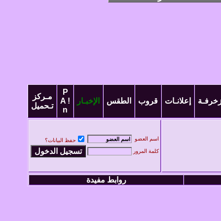
P
مـركز
زخرفـة
إعلانـات
قروب
الطقس
الإخبـار
A !
تـحميل
n
اسم العضو
حفظ البيانات؟
كلمة المرور
روابط مفيدة