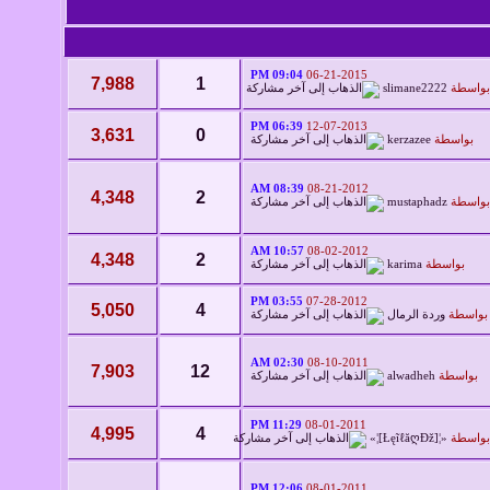
09:04 PM
06-21-2015
7,988
1
بواسطة
slimane2222
06:39 PM
12-07-2013
3,631
0
بواسطة
kerzazee
08:39 AM
08-21-2012
4,348
2
بواسطة
mustaphadz
10:57 AM
08-02-2012
4,348
2
بواسطة
karima
03:55 PM
07-28-2012
5,050
4
بواسطة
وردة الرمال
02:30 AM
08-10-2011
7,903
12
بواسطة
alwadheh
11:29 PM
08-01-2011
4,995
4
بواسطة
«¦[ŁęĩℓăღÐž]¦»
12:06 PM
08-01-2011