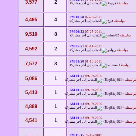
3,577
2
بواسطة
فراولة
10:58 PM
07-28-2011
4,495
4
بواسطة
فرح
06:22 PM
07-25-2011
9,519
8
بواسطة
sahna82
05:51 PM
05-11-2011
4,592
2
بواسطة
ريهامو
01:58 PM
01-10-2011
7,572
3
بواسطة
krimou
01:47 AM
09-19-2009
5,086
1
بواسطة
«¦[ŁęĩℓăღÐž]¦»
01:45 AM
09-19-2009
5,413
1
بواسطة
«¦[ŁęĩℓăღÐž]¦»
01:44 AM
09-19-2009
4,889
1
بواسطة
«¦[ŁęĩℓăღÐž]¦»
01:42 AM
09-19-2009
4,541
1
بواسطة
«¦[ŁęĩℓăღÐž]¦»
11:35 PM
09-15-2009