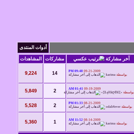
أدوات المنتدى
آخر مشاركة
مشاركات
المشاهدات
09:48 PM
09-21-2009
9,224
14
بواسطة
karima
01:41 AM
09-19-2009
5,849
2
بواسطة
«¦[ŁęĩℓăღÐž]¦»
01:33 PM
08-21-2009
5,528
2
بواسطة
odali4ever
11:52 AM
08-14-2009
5,360
1
بواسطة
karima