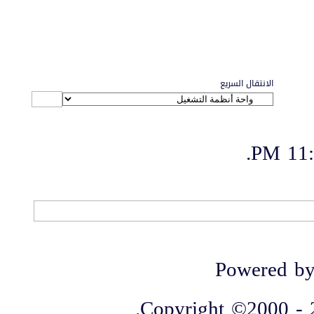
الانتقال السريع
.
11:1
الاتصال بنا
-
منتديات الواحة
-
الأرشيف
-
مصمم الستايل
-
آليكسا
Powered by
Copyright ©2000 - 20