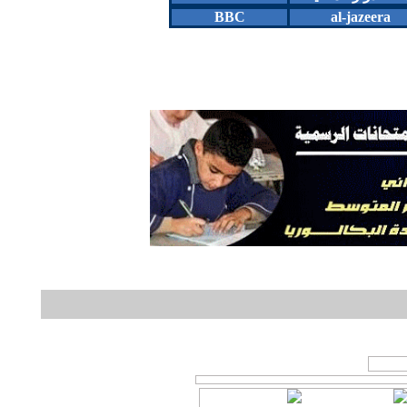
BBC
al-jazeera
او