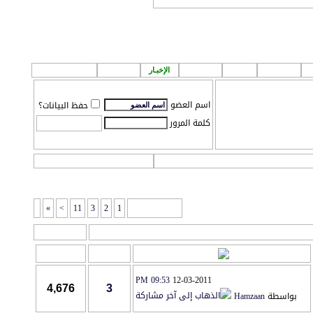
لمشاركة اصدقائك!
إعلانـات
قروب
الطقس
الإخبـار
P A ! n
مـركز تـحميل
اسم العضو
حفظ البيانات؟
كلمة المرور
التعليمـــات
التقويم
»
>
11
3
2
1
صفحة 1 من 14
أدوات المنتدى
آخر مشاركة
مشاركات
المشاهدات
09:53 PM
12-03-2011
4,676
3
بواسطة
Hamzaan