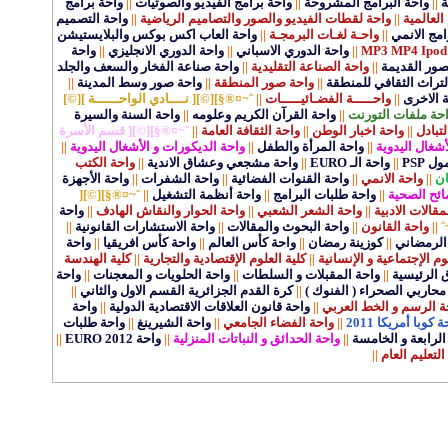
ة
||
واحة البرامج المشروحة
||
واحة برامج الفيديو والصوتيات
||
واحة برامج
العالمية
||
واحة لقطات الفيديو والصور والتصاميم الرياضية
||
واحة التصميم
مج الانمي
||
واحـة لغـات البرمجـة
||
واحة العاب اكس بوكس والبلايستيشن
||
واحة الدوري الاسباني
||
واحة الدوري الانجليزي
||
واحة
قصور القديمة
||
واحة الصناعة التقليدية
||
واحة صناعة الفخار والسعف والجلد
لتراث الثقافي للمنطقة
||
واحة صور المنطقة
||
واحة صور وسط المدينة
||
ة الاخرى
||
واحـــــة الفضـائيـــــات
||
ˆ~¤®§][©][ نــــادي الواحــــــة ][©]
حة ملفات التورنت
||
واحة القرآن الكريم وعلومه
||
واحة السنة والسيرة
لتبادل
||
واحة اخبار الوطن
||
واحة الثقافة العامة
||
ˆ~¤®§][©][ قسم الأسرة
أشغال اليدوية
||
واحة المرأة والطفل
||
واحة الديكورات و الأشغال اليدوية
||
 PSP
||
واحة الـ EURO
||
واحة مشجعي وعشاق الاندية
||
واحة الكتب
ان
||
واحة الانمي
||
واحة القنوات الفضائية
||
واحة الشفرات
||
واحة الأجهزة
ائح الصحية
||
واحة طلبات البرامج
||
واحة أنظمة التشغيل
||
ˆ~¤®§][©][
الات الادبية
||
واحة الشعر الشعبي
||
واحة الحوار والنقاش الهادف
||
واحة
ˆ
||
واحة القانون
||
واحة البحوث والمقالات
||
واحة الاستشارات القانونية
||
الرمضاني
||
كوزينة رمضان
||
واحة كأس العالم
||
واحة كأس افريقيا
||
واحة
وم الإجتماعية و الإنسانية
||
كلية العلوم الإقتصادية والتجارية
||
كلية الهندسة
ق الرئيسية
||
واحة المقبلات و السلطات
||
واحة الحلويات و المعجنات
||
واحة
محاربي الصحراء ( الفنوك )
||
كرة القدم الجزائرية القسم الاول والثاني
||
ة الرسم و الخط العربي
||
واحة قانون العلاقات الاقتصادية الدولية
||
واحة
 كوبا أمريكا 2011
||
واحة الفضاء الجامعي
||
واحة الشيرينغ
||
واحة طلبات
لرابعة و الخامسة
||
واحة الحدائق و النباتات المنزلية
||
واحة EURO 2012
||
التعليم العام
||