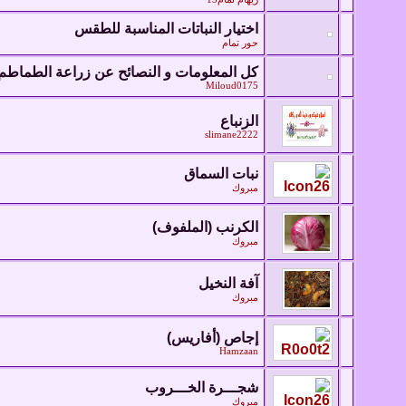
اختيار النباتات المناسبة للطقس
حور تمام
كل المعلومات و النصائح عن زراعة الطماطم
Miloud0175
الزنباع
slimane2222
نبات السماق
مبروك
الكرنب (الملفوف)
مبروك
آفة النخيل
مبروك
إجاص (أفاريس)
Hamzaan
شجـــرة الخـــروب
مبروك