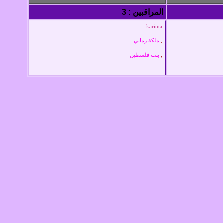
المراقبين : 3
karima
,
ملكة زماني
,
بنت فلسطين