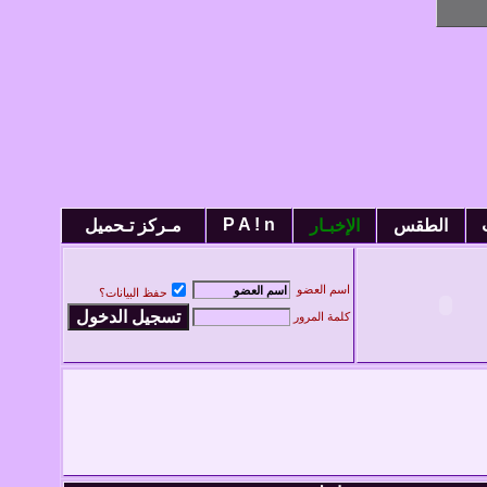
P A ! n
الطقس
الإخبـار
مـركز تـحميل
اسم العضو
حفظ البيانات؟
كلمة المرور