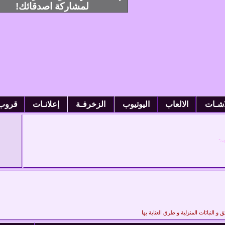
لمشاركة اصدقائك!
اشـات
الالعاب
اليوتيوب
الزخرفـة
إعلانـات
قروب
~ˆ
النباتات المنزلية و طرق العناية بها