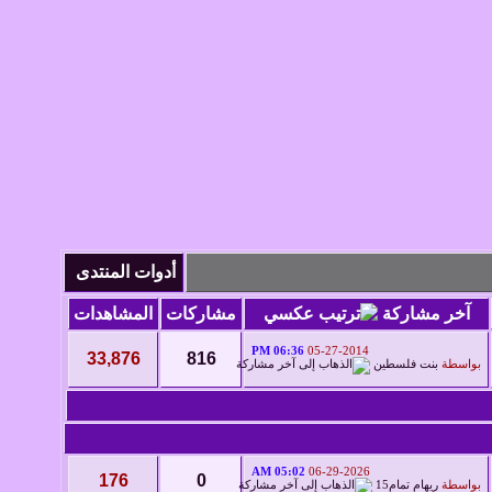
أدوات المنتدى
آخر مشاركة
مشاركات
المشاهدات
06:36 PM
05-27-2014
33,876
816
بواسطة
بنت فلسطين
05:02 AM
06-29-2026
176
0
بواسطة
ريهام تمام15