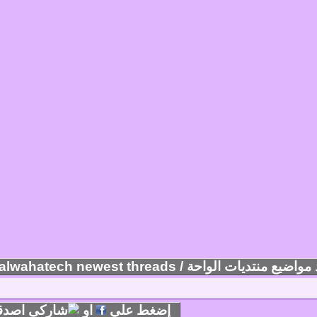
ضيع منتديات الواحة / alwahatech newest threads
إضغط علي
او