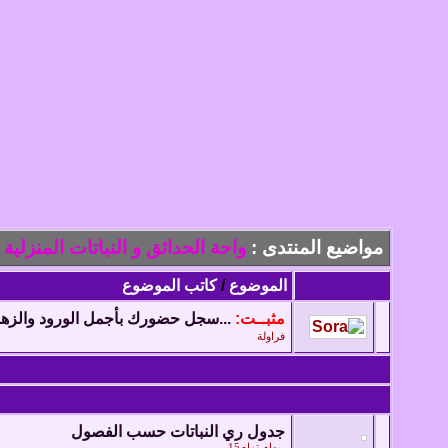
مواضيع المنتدى
:
واحة الحدائق و النباتات المنزلية
الموضوع
/
كاتب الموضوع
مثبــت:
...سجل حضورك بأجمل الورود والزهور
فراولة
جدول ري النباتات حسب الفصول
ريهام تمام15