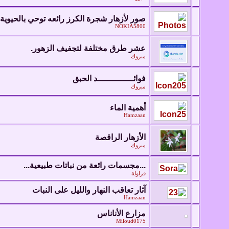
صور لأزهار شجرة الكرز رائعه توحي بالحيوية 
NOKIA5800
عشر طرق مختلفة لتجفيف الزهور.
مبروك
فوائــــــــــــــد الحبق
مبروك
أهمية الماء
Hamzaan
الأزهار الراقصة
مبروك
...مجسمات رائعة من نباتات طبيعية...
فراولة
آثار تعاقب النهار والليل على النبات
Hamzaan
مزارع الأناناس
Miloud0175