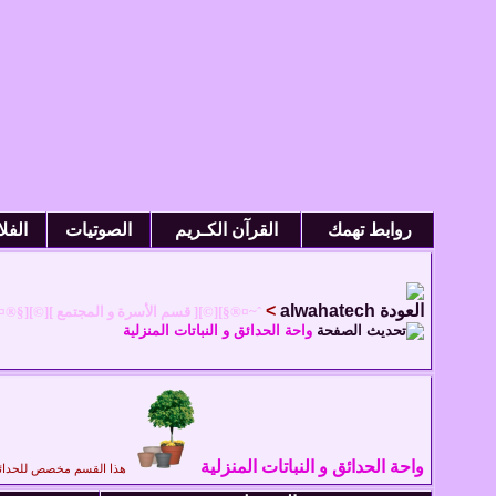
روابط تهمك
القرآن الكـريم
الصوتيات
الفل
>
alwahatech
ˆ~¤®§][©][ قسم الأسرة و المجتمع ][©][§®¤
واحة الحدائق و النباتات المنزلية
واحة الحدائق و النباتات المنزلية
هذا القسم مخصص للحدائق و 