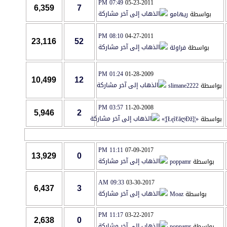
07:49 PM
05-23-2011
6,359
7
بواسطة
ريهامو
08:10 PM
04-27-2011
23,116
52
بواسطة
فراولة
01:24 PM
01-28-2009
10,499
12
بواسطة
slimane2222
03:57 PM
11-20-2008
5,946
2
بواسطة
«¦[ŁęĩℓăღÐž]¦»
11:11 PM
07-09-2017
13,929
0
بواسطة
poppamr
09:33 AM
03-30-2017
6,437
3
بواسطة
Moaz
11:17 PM
03-22-2017
2,638
0
بواسطة
poppamr