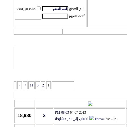
اسم العضو
حفظ البيانات؟
كلمة المرور
التعليمـــات
التقويم
»
>
11
3
2
1
صفحة 1 من 41
أدوات المنتدى
آخر مشاركة
مشاركات
المشاهدات
08:03 PM
04-07-2013
18,980
2
بواسطة
krimou