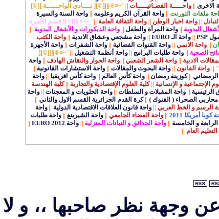
ة الاخرى
||
واحـــــة الفضـائيـــــات
||
ˆ~¤®§][©][ نــــادي الواحــــــة ][©]
حة ملفات التورنت
||
واحة القرآن الكريم وعلومه
||
واحة السنة والسيرة
لتبادل
||
واحة اخبار الوطن
||
واحة الثقافة العامة
||
ˆ~¤®§][©][ قسم الأسرة
أشغال اليدوية
||
واحة المرأة والطفل
||
واحة الديكورات و الأشغال اليدوية
||
 PSP
||
واحة الـ EURO
||
واحة مشجعي وعشاق الاندية
||
واحة الكتب
ان
||
واحة الانمي
||
واحة القنوات الفضائية
||
واحة الشفرات
||
واحة الأجهزة
ائح الصحية
||
واحة طلبات البرامج
||
واحة أنظمة التشغيل
||
ˆ~¤®§][©][
الات الادبية
||
واحة الشعر الشعبي
||
واحة الحوار والنقاش الهادف
||
واحة
ˆ
||
واحة القانون
||
واحة البحوث والمقالات
||
واحة الاستشارات القانونية
||
الرمضاني
||
كوزينة رمضان
||
واحة كأس العالم
||
واحة كأس افريقيا
||
واحة
وم الإجتماعية و الإنسانية
||
كلية العلوم الإقتصادية والتجارية
||
كلية الهندسة
ق الرئيسية
||
واحة المقبلات و السلطات
||
واحة الحلويات و المعجنات
||
واحة
محاربي الصحراء ( الفنوك )
||
كرة القدم الجزائرية القسم الاول والثاني
||
ة الرسم و الخط العربي
||
واحة قانون العلاقات الاقتصادية الدولية
||
واحة
 كوبا أمريكا 2011
||
واحة الفضاء الجامعي
||
واحة الشيرينغ
||
واحة طلبات
لرابعة و الخامسة
||
واحة الحدائق و النباتات المنزلية
||
واحة EURO 2012
||
التعليم العام
||
RSS
RS
عن وجهة نظر صاحبها ،، و لا