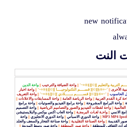
new notific
alwa
ت النت
ـم التربية والتعليم ][©][§®¤~ˆ
||
واحة الضيافة والترحيب
||
واحة الدين
نبية الأخرى
||
ˆ~¤®§][©][ قســــم التكنولوجيــــا ][©][§®¤~ˆ
||
واحة اخبار
ل الحاسوب
||
ˆ~¤®§][©][ قســــــم بــــــلادي ][©][§®¤~ˆ
||
واحة التعريف
حة كرة القدم العربية
||
واحة الرياضة العامة
||
واحة المسابقات والاعلانات
||
ة
||
واحة البرامج المشروحة
||
واحة برامج الفيديو والصوتيات
||
واحة برامج
العالمية
||
واحة لقطات الفيديو والصور والتصاميم الرياضية
||
واحة التصميم
مج الانمي
||
واحـة لغـات البرمجـة
||
واحة العاب اكس بوكس والبلايستيشن
||
واحة الدوري الاسباني
||
واحة الدوري الانجليزي
||
واحة
قصور القديمة
||
واحة الصناعة التقليدية
||
واحة صناعة الفخار والسعف والجلد
لتراث الثقافي للمنطقة
||
واحة صور المنطقة
||
واحة صور وسط المدينة
||