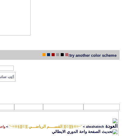
try another color scheme:
جديد مواضيع 
تركيب ساندوتش بانل الرياض 0502210002 تركيي
روابط تهمك
القرآن الكـريم
الصوتيات
الفل
ˆ~¤®§][©][ القســــم الرياضـــي ][©][§®¤~ˆ
alwahatech
>
>
واحة
واحة الدوري الايطالي