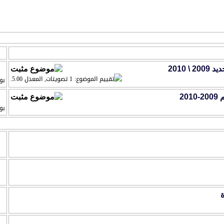
التقييم
 2010
بو
20
بو