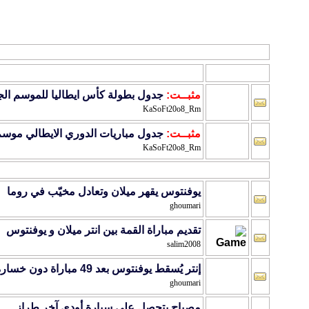
مواضيع المنتدى
: واحة الدوري الايطالي
الموضوع
/
كاتب الموضوع
مثبــت:
جدول بطولة كأس ايطاليا للموسم الجديد 2009 \
KaSoFt20o8_Rm
مثبــت:
جدول مباريات الدوري الايطالي موسم 2009-10
KaSoFt20o8_Rm
يوفنتوس يقهر ميلان وتعادل مخيّب في روما
ghoumari
تقديم مباراة القمة بين انتر ميلان و يوفنتوس
salim2008
إنتر يُسقط يوفنتوس بعد 49 مباراة دون خسارة
ghoumari
مصباح يتحصل على سيارة أودي آخر طراز