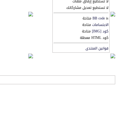
لا تستطيع إرفاق ملفات
لا تستطيع تعديل مشاركاتك
is متاحة
BB code
الابتسامات
متاحة
كود [IMG]
متاحة
كود HTML معطلة
قوانين المنتدى