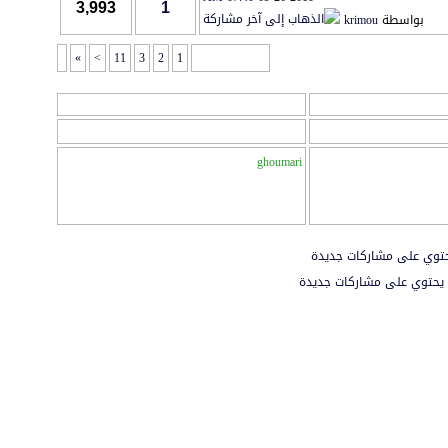
3,993
1
بواسطة
krimou
»
>
11
3
2
1
صفحة 1 من 14
المراقبين
المراقبين : 1
ghoumari
توي على مشاركات جديدة
يحتوي على مشاركات جديدة