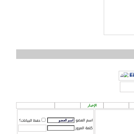
أفضل حلاق في حي حطين بالرياض .. بواسطة » [
رفيق الحناوي
]
ركة
الطقس
الإخبـار
P A ! n
مـركز تـحميل
اسم العضو
حفظ البيانات؟
كلمة المرور