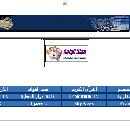
المسلم
القرآن الكريم
صيد الفوائد
الدُر
r TV
Echourouk TV
مغاربية
إذاعة أدرار المحلية
C
al-jazeera
Sky News
Fran