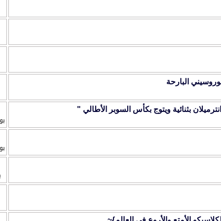
وروسيني البارحة
رميلان بثنائية ويتوج بكأس السوبر الأطالي "
بو
بو
ب