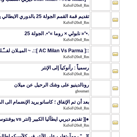
KaSoFt20o8_Rm
تقديم قمة القمم الجولة 25 بالدوري الايطالي يوفنتوس vs انتر ميلان
KaSoFt20o8_Rm
.•°« نابولي × روما »°•. الجولة 25
KaSoFt20o8_Rm
::[ AC Milan Vs Parma ]::. ~ الميـلان لفــّـك عقـدة التعادلآآت
KaSoFt20o8_Rm
رسمياً : رآنوكيآ إلى الإنتر
KaSoFt20o8_Rm
رونالدينيو على وشك الرحيل عن ميلان
ghoumari
بعد أن تم الإتفاق ؛ كاسانو يريد الإنضمام الى المي
KaSoFt20o8_Rm
●|[ تقديم ديربي ايطآليا الكبير {انتر vs يوفنتوس} ]|● █◄تقديم سآإدس جولآت الكآلتشيو►█
KaSoFt20o8_Rm
][..." رومآ يتغلب على الآنتر في كلآسيكو إطاليآ 